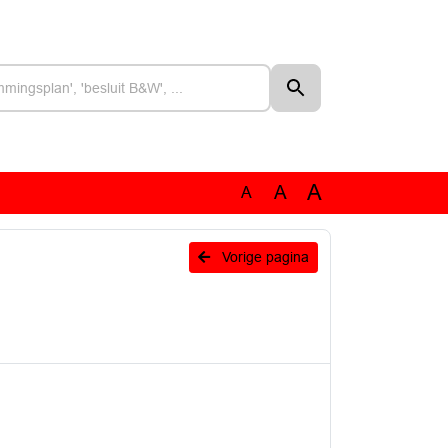
A
A
A
Vorige pagina