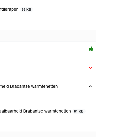
efdierapen
88 KB
arheid Brabantse warmtenetten
etaalbaarheid Brabantse warmtenetten
81 KB