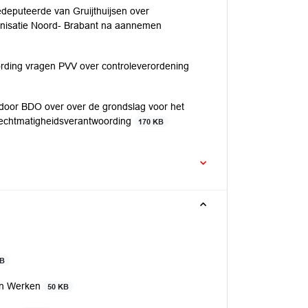
deputeerde van Gruijthuijsen over
anisatie Noord- Brabant na aannemen
rding vragen PVV over controleverordening
 door BDO over over de grondslag voor het
 rechtmatigheidsverantwoording
170 KB
KB
 en Werken
50 KB