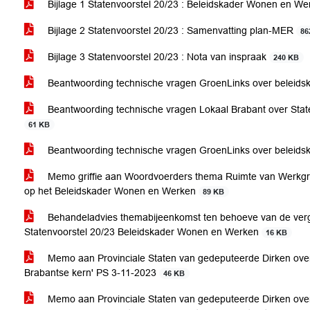
Bijlage 1 Statenvoorstel 20/23 : Beleidskader Wonen en W
Bijlage 2 Statenvoorstel 20/23 : Samenvatting plan-MER
86
Bijlage 3 Statenvoorstel 20/23 : Nota van inspraak
240 KB
Beantwoording technische vragen GroenLinks over beleid
Beantwoording technische vragen Lokaal Brabant over Sta
61 KB
Beantwoording technische vragen GroenLinks over beleid
Memo griffie aan Woordvoerders thema Ruimte van Werkgroe
op het Beleidskader Wonen en Werken
89 KB
Behandeladvies themabijeenkomst ten behoeve van de verga
Statenvoorstel 20/23 Beleidskader Wonen en Werken
16 KB
Memo aan Provinciale Staten van gedeputeerde Dirken ove
Brabantse kern' PS 3-11-2023
46 KB
Memo aan Provinciale Staten van gedeputeerde Dirken over 1