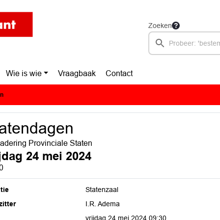
Zoeken
Wie is wie
Vraagbaak
Contact
en
tatendagen
adering Provinciale Staten
ijdag 24 mei 2024
0
tie
Statenzaal
itter
I.R. Adema
vrijdag 24 mei 2024 09:30