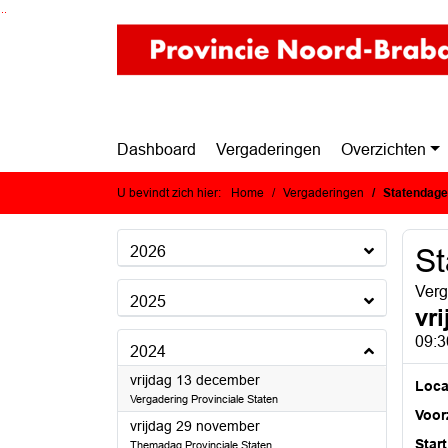
Ga naar de inhoud van deze pagina
Ga naar het zoeken
Ga naar het menu
Dashboard
Vergaderingen
Overzichten
U bevindt zich hier:
Home
Vergaderingen
Statendag
2026
S
Verg
2025
vr
09:3
2024
2024
vrijdag 13 december
Loca
Vergadering Provinciale Staten
Voorz
2024
vrijdag 29 november
Start
Themadag Provinciale Staten