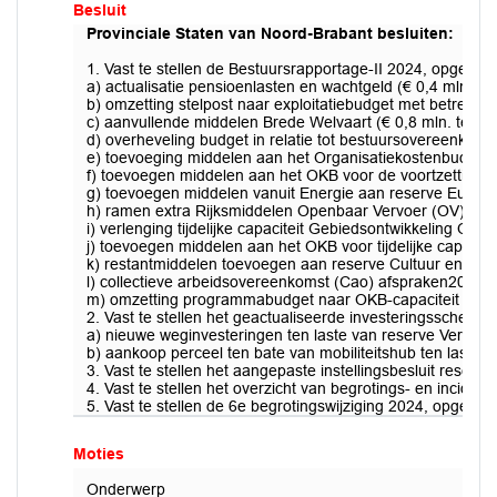
Besluit
Provinciale Staten van Noord-Brabant besluiten:
1. Vast te stellen de Bestuursrapportage-II 2024, opgenome
a) actualisatie pensioenlasten en wachtgeld (€ 0,4 mln. te
b) omzetting stelpost naar exploitatiebudget met betrekkin
c) aanvullende middelen Brede Welvaart (€ 0,8 mln. ten la
d) overheveling budget in relatie tot bestuursovereenkom
e) toevoeging middelen aan het Organisatiekostenbudget (O
f) toevoegen middelen aan het OKB voor de voortzetting v
g) toevoegen middelen vanuit Energie aan reserve Euro
h) ramen extra Rijksmiddelen Openbaar Vervoer (OV) op ba
i) verlenging tijdelijke capaciteit Gebiedsontwikkeling Oos
j) toevoegen middelen aan het OKB voor tijdelijke capacit
k) restantmiddelen toevoegen aan reserve Cultuur en Sam
l) collectieve arbeidsovereenkomst (Cao) afspraken2024 en 
m) omzetting programmabudget naar OKB-capaciteit Bedrijfs
2. Vast te stellen het geactualiseerde investeringsschema
a) nieuwe weginvesteringen ten laste van reserve Verkeer
b) aankoop perceel ten bate van mobiliteitshub ten laste 
3. Vast te stellen het aangepaste instellingsbesluit reserve
4. Vast te stellen het overzicht van begrotings- en incident
5. Vast te stellen de 6e begrotingswijziging 2024, opgenomen
Moties
Onderwerp