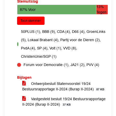
Stemuitslag
13%
87% Voor
Tegen
Toon stemmen
50PLUS (1), BBB (9), CDA (4), D66 (4), GroenLinks
(5), Lokaal Brabant (4), Partij voor de Dieren (2),
voor
PvdA (4), SP (4), Volt (1), VVD (8),
ChristenUnie/SGP (1)
Forum voor Democratie (1), JA21 (2), PVV (4)
tegen
Bijlagen
Ontwerpbesluit Statenvoorstel 19/24
Bestuursrapportage II-2024 (Burap II-2024)
87 KB
Vastgesteld besluit 19/24 Bestuursrapportage
II-2024 (Burap II-2024)
37 KB