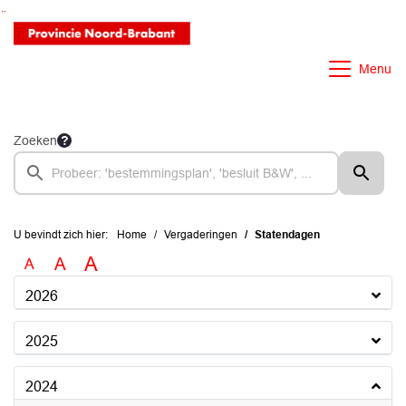
Ga naar de inhoud van deze pagina
Ga naar het zoeken
Ga naar het menu
Menu
Zoeken
U bevindt zich hier:
Home
Vergaderingen
Statendagen
A
A
A
2026
2025
2024