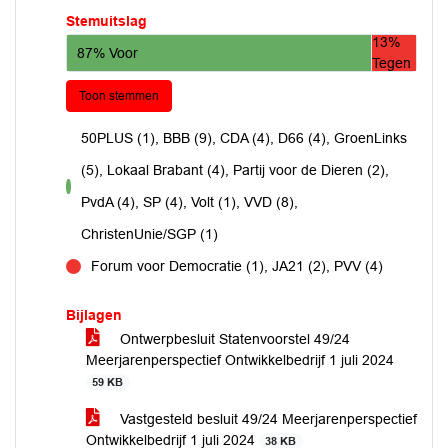
Stemuitslag
13%
87% Voor
Tegen
Toon stemmen
50PLUS (1), BBB (9), CDA (4), D66 (4), GroenLinks
(5), Lokaal Brabant (4), Partij voor de Dieren (2),
voor
PvdA (4), SP (4), Volt (1), VVD (8),
ChristenUnie/SGP (1)
Forum voor Democratie (1), JA21 (2), PVV (4)
tegen
Bijlagen
Ontwerpbesluit Statenvoorstel 49/24
Meerjarenperspectief Ontwikkelbedrijf 1 juli 2024
59 KB
Vastgesteld besluit 49/24 Meerjarenperspectief
Ontwikkelbedrijf 1 juli 2024
38 KB