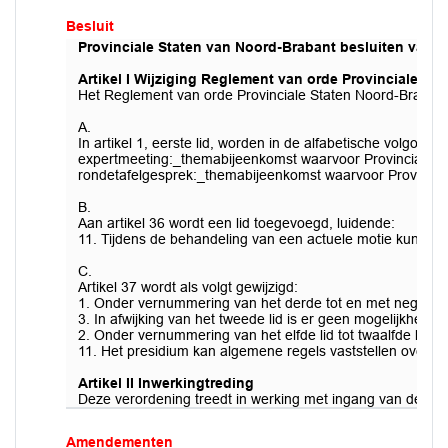
Besluit
Provinciale Staten van Noord-Brabant besluiten vast t
Artikel I Wijziging Reglement van orde Provinciale St
Het Reglement van orde Provinciale Staten Noord-Brabant 
A.
In artikel 1, eerste lid, worden in de alfabetische volgor
expertmeeting:_themabijeenkomst waarvoor Provinciale St
rondetafelgesprek:_themabijeenkomst waarvoor Provincial
B.
Aan artikel 36 wordt een lid toegevoegd, luidende:
11. Tijdens de behandeling van een actuele motie kunnen 
C.
Artikel 37 wordt als volgt gewijzigd:
1. Onder vernummering van het derde tot en met negende lid
3. In afwijking van het tweede lid is er geen mogelijkheid 
2. Onder vernummering van het elfde lid tot twaalfde lid w
11. Het presidium kan algemene regels vaststellen over h
Artikel II Inwerkingtreding
Deze verordening treedt in werking met ingang van de dag n
Amendementen