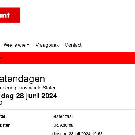
Wie is wie
Vraagbaak
Contact
en
tatendagen
adering Provinciale Staten
ijdag 28 juni 2024
0
tie
Statenzaal
itter
I.R. Adema
dinsdag 23 juli 2024 10:53