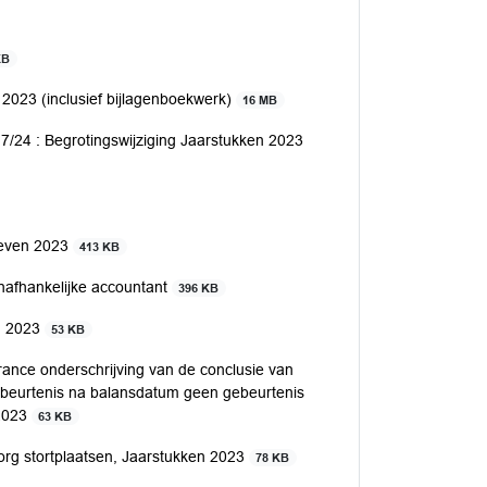
KB
 2023 (inclusief bijlagenboekwerk)
16 MB
7/24 : Begrotingswijziging Jaarstukken 2023
hieven 2023
413 KB
onafhankelijke accountant
396 KB
n 2023
53 KB
rance onderschrijving van de conclusie van
beurtenis na balansdatum geen gebeurtenis
 2023
63 KB
rg stortplaatsen, Jaarstukken 2023
78 KB