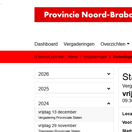
Ga naar de inhoud van deze pagina
Ga naar het zoeken
Ga naar het menu
Dashboard
Vergaderingen
Overzichten
U bevindt zich hier:
Home
Vergaderingen
Statendag
2026
S
Verg
2025
vr
09:3
2024
2024
vrijdag 13 december
Loca
Vergadering Provinciale Staten
Voorz
2024
vrijdag 29 november
Start
Themadag Provinciale Staten