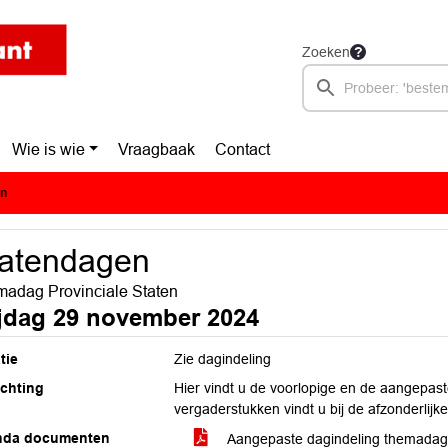
Zoeken
Wie is wie
Vraagbaak
Contact
en
tatendagen
adag Provinciale Staten
ijdag 29 november 2024
tie
Zie dagindeling
ichting
Hier vindt u de voorlopige en de aangepast
vergaderstukken vindt u bij de afzonderlij
nda documenten
Aangepaste dagindeling themada