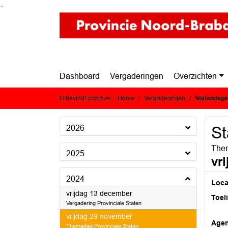
Ga naar de inhoud van deze pagina
Ga naar het zoeken
Ga naar het menu
Dashboard
Vergaderingen
Overzichten
U bevindt zich hier:
Home
Vergaderingen
Statendag
2026
S
Them
2025
vr
2024
Loca
2024
vrijdag 13 december
Toel
Vergadering Provinciale Staten
2024
vrijdag 29 november
Age
Themadag Provinciale Staten