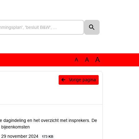
A
A
A
Vorige pagina
e dagindeling en het overzicht met insprekers. De
ke bijeenkomsten
g 29 november 2024
173 KB