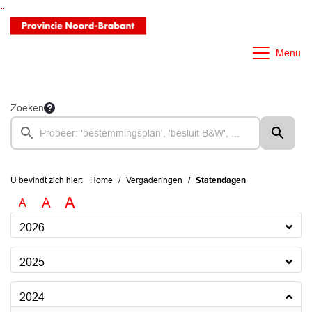
Ga naar de inhoud van deze pagina
Ga naar het zoeken
Ga naar het menu
Menu
Zoeken
U bevindt zich hier:
Home
Vergaderingen
Statendagen
A
A
A
2026
2025
2024