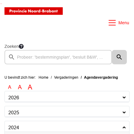
Ga naar de inhoud van deze pagina
Ga naar het zoeken
Ga naar het menu
Menu
Zoeken
U bevindt zich hier:
Home
Vergaderingen
Agendavergadering
A
A
A
2026
2025
2024