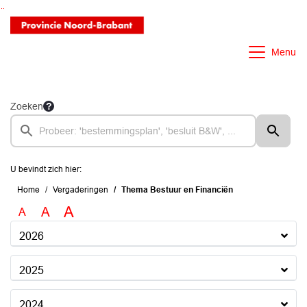
Ga naar de inhoud van deze pagina
Ga naar het zoeken
Ga naar het menu
Menu
Zoeken
U bevindt zich hier:
Home
Vergaderingen
Thema Bestuur en Financiën
A
A
A
2026
2025
2024