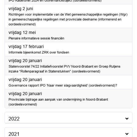
IPO Kaderbrief 2024 en Governancetraject (oordeelsvormend)
2023
vrijdag 2 juni
Richtingen voor implementatie van de Wet gemeenschappelijke regelingen (Wgr)
in gemeenschappelijke regelingen met provinciale deelname (informerend en
oordeelsvormend)
2023
vrijdag 12 mei
Plenaire informatieve sessie financiën
2023
vrijdag 17 februari
Informele bijeenkomst ZRK over fondsen
2023
vrijdag 20 januari
Statenvoorstel 74/22 Initiatiefvoorstel PVV Noord-Brabant en Groep Rutjens
inzake “Rollenparagraaf in Statenstukken” (oordeelsvormend)
2023
vrijdag 20 januari
Governance rapport IPO ‘Naar meer slagvaardigheid’ (oordeelvormend)?
2023
vrijdag 20 januari
Provinciale bijdrage aan aanpak van ondermijning in Noord-Brabant
(oordeelsvormend)
2022
2021