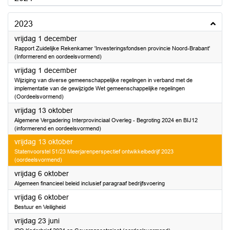
2023
2023
vrijdag 1 december
Rapport Zuidelijke Rekenkamer 'Investeringsfondsen provincie Noord-Brabant'
(Informerend en oordeelsvormend)
2023
vrijdag 1 december
Wijziging van diverse gemeenschappelijke regelingen in verband met de
implementatie van de gewijzigde Wet gemeenschappelijke regelingen
(Oordeelsvormend)
2023
vrijdag 13 oktober
Algemene Vergadering Interprovinciaal Overleg - Begroting 2024 en BIJ12
(informerend en oordeelsvormend)
2023
vrijdag 13 oktober
Statenvoorstel 51/23 Meerjarenperspectief ontwikkelbedrijf 2023
(oordeelsvormend)
2023
vrijdag 6 oktober
Algemeen financieel beleid inclusief paragraaf bedrijfsvoering
2023
vrijdag 6 oktober
Bestuur en Veiligheid
2023
vrijdag 23 juni