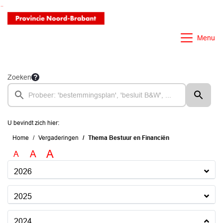
Ga naar de inhoud van deze pagina
Ga naar het zoeken
Ga naar het menu
Menu
Zoeken
U bevindt zich hier:
Home
Vergaderingen
Thema Bestuur en Financiën
A
A
A
2026
2025
2024