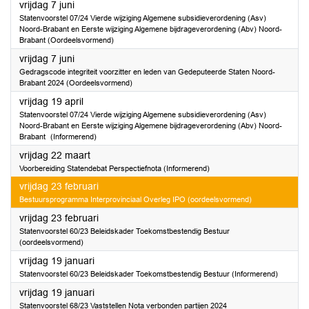
2024
vrijdag 7 juni
Statenvoorstel 07/24 Vierde wijziging Algemene subsidieverordening (Asv)
Noord-Brabant en Eerste wijziging Algemene bijdrageverordening (Abv) Noord-
Brabant (Oordeelsvormend)
2024
vrijdag 7 juni
Gedragscode integriteit voorzitter en leden van Gedeputeerde Staten Noord-
Brabant 2024 (Oordeelsvormend)
2024
vrijdag 19 april
Statenvoorstel 07/24 Vierde wijziging Algemene subsidieverordening (Asv)
Noord-Brabant en Eerste wijziging Algemene bijdrageverordening (Abv) Noord-
Brabant (Informerend)
2024
vrijdag 22 maart
Voorbereiding Statendebat Perspectiefnota (Informerend)
2024
vrijdag 23 februari
Bestuursprogramma Interprovinciaal Overleg IPO (oordeelsvormend)
2024
vrijdag 23 februari
Statenvoorstel 60/23 Beleidskader Toekomstbestendig Bestuur
(oordeelsvormend)
2024
vrijdag 19 januari
Statenvoorstel 60/23 Beleidskader Toekomstbestendig Bestuur (Informerend)
2024
vrijdag 19 januari
Statenvoorstel 68/23 Vaststellen Nota verbonden partijen 2024