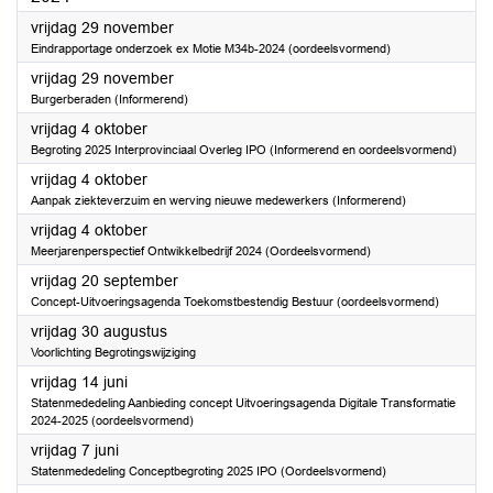
2024
vrijdag 29 november
Eindrapportage onderzoek ex Motie M34b-2024 (oordeelsvormend)
2024
vrijdag 29 november
Burgerberaden (Informerend)
2024
vrijdag 4 oktober
Begroting 2025 Interprovinciaal Overleg IPO (Informerend en oordeelsvormend)
2024
vrijdag 4 oktober
Aanpak ziekteverzuim en werving nieuwe medewerkers (Informerend)
2024
vrijdag 4 oktober
Meerjarenperspectief Ontwikkelbedrijf 2024 (Oordeelsvormend)
2024
vrijdag 20 september
Concept-Uitvoeringsagenda Toekomstbestendig Bestuur (oordeelsvormend)
2024
vrijdag 30 augustus
Voorlichting Begrotingswijziging
2024
vrijdag 14 juni
Statenmededeling Aanbieding concept Uitvoeringsagenda Digitale Transformatie
2024-2025 (oordeelsvormend)
2024
vrijdag 7 juni
Statenmededeling Conceptbegroting 2025 IPO (Oordeelsvormend)