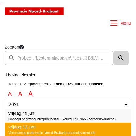
Ga naar de inhoud van deze pagina
Ga naar het zoeken
Ga naar het menu
Menu
Zoeken
U bevindt zich hier:
Home
Vergaderingen
Thema Bestuur en Financiën
A
A
A
2026
2026
vrijdag 19 juni
Concept begroting Interprovinciaal Overleg IPO 2027 (oordeelsvormend)
2026
vrijdag 12 juni
Verordening participatie Noord-Brabant (oordeelsvormend)