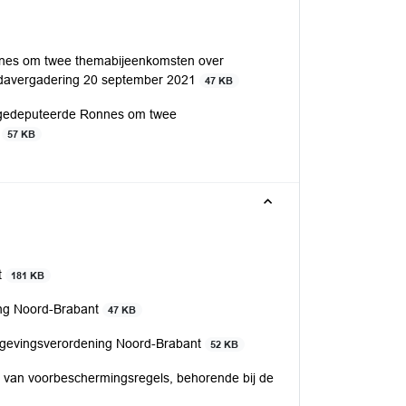
nes om twee themabijeenkomsten over
ndavergadering 20 september 2021
47 KB
 gedeputeerde Ronnes om twee
g
57 KB
t
181 KB
ing Noord-Brabant
47 KB
Omgevingsverordening Noord-Brabant
52 KB
len van voorbeschermingsregels, behorende bij de