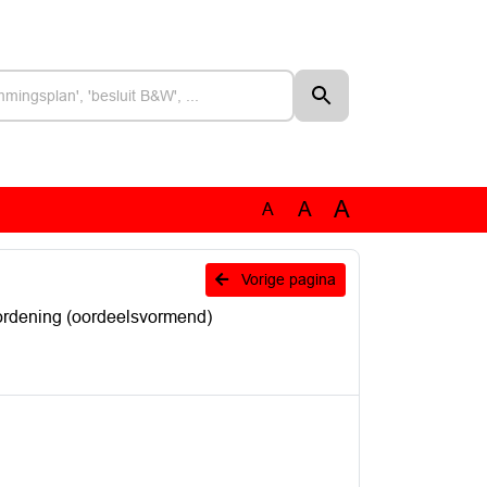
A
A
A
Vorige pagina
rdening (oordeelsvormend)