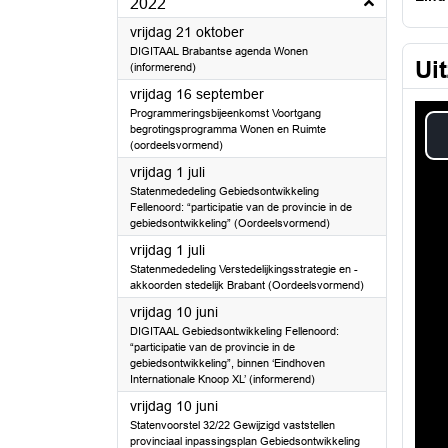
2022
2022
vrijdag 21 oktober
DIGITAAL Brabantse agenda Wonen
Ui
(informerend)
2022
vrijdag 16 september
Programmeringsbijeenkomst Voortgang
begrotingsprogramma Wonen en Ruimte
(oordeelsvormend)
2022
vrijdag 1 juli
Statenmededeling Gebiedsontwikkeling
Fellenoord: “participatie van de provincie in de
gebiedsontwikkeling” (Oordeelsvormend)
2022
vrijdag 1 juli
Statenmededeling Verstedelijkingsstrategie en -
akkoorden stedelijk Brabant (Oordeelsvormend)
2022
vrijdag 10 juni
DIGITAAL Gebiedsontwikkeling Fellenoord:
“participatie van de provincie in de
gebiedsontwikkeling”, binnen ‘Eindhoven
Internationale Knoop XL’ (informerend)
2022
vrijdag 10 juni
Statenvoorstel 32/22 Gewijzigd vaststellen
provinciaal inpassingsplan Gebiedsontwikkeling