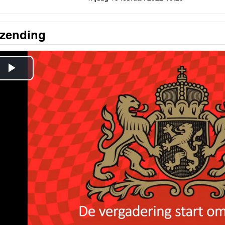
tzending
Play
Video