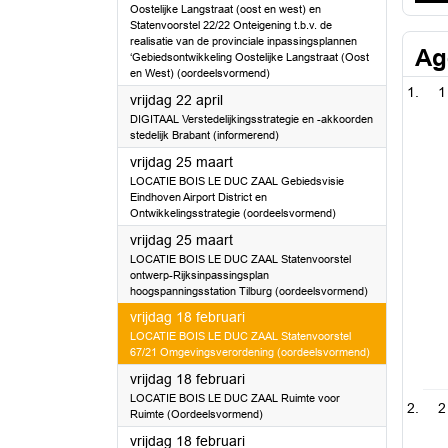
Oostelijke Langstraat (oost en west) en
Statenvoorstel 22/22 Onteigening t.b.v. de
realisatie van de provinciale inpassingsplannen
Ag
‘Gebiedsontwikkeling Oostelijke Langstraat (Oost
en West) (oordeelsvormend)
1
2022
vrijdag 22 april
DIGITAAL Verstedelijkingsstrategie en -akkoorden
stedelijk Brabant (informerend)
2022
vrijdag 25 maart
LOCATIE BOIS LE DUC ZAAL Gebiedsvisie
Eindhoven Airport District en
Ontwikkelingsstrategie (oordeelsvormend)
2022
vrijdag 25 maart
LOCATIE BOIS LE DUC ZAAL Statenvoorstel
ontwerp-Rijksinpassingsplan
hoogspanningsstation Tilburg (oordeelsvormend)
2022
vrijdag 18 februari
LOCATIE BOIS LE DUC ZAAL Statenvoorstel
67/21 Omgevingsverordening (oordeelsvormend)
2022
vrijdag 18 februari
LOCATIE BOIS LE DUC ZAAL Ruimte voor
2
Ruimte (Oordeelsvormend)
2022
vrijdag 18 februari