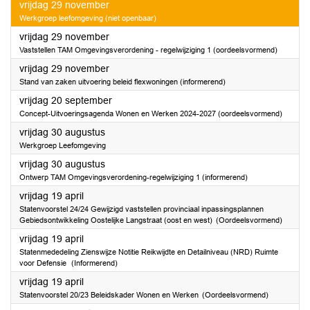
2024
vrijdag 29 november
Werkgroep leefomgeving (niet openbaar)
2024
vrijdag 29 november
Vaststellen TAM Omgevingsverordening - regelwijziging 1 (oordeelsvormend)
2024
vrijdag 29 november
Stand van zaken uitvoering beleid flexwoningen (informerend)
2024
vrijdag 20 september
Concept-Uitvoeringsagenda Wonen en Werken 2024-2027 (oordeelsvormend)
2024
vrijdag 30 augustus
Werkgroep Leefomgeving
2024
vrijdag 30 augustus
Ontwerp TAM Omgevingsverordening-regelwijziging 1 (informerend)
2024
vrijdag 19 april
Statenvoorstel 24/24 Gewijzigd vaststellen provinciaal inpassingsplannen
Gebiedsontwikkeling Oostelijke Langstraat (oost en west) (Oordeelsvormend)
2024
vrijdag 19 april
Statenmededeling Zienswijze Notitie Reikwijdte en Detailniveau (NRD) Ruimte
voor Defensie (Informerend)
2024
vrijdag 19 april
Statenvoorstel 20/23 Beleidskader Wonen en Werken (Oordeelsvormend)