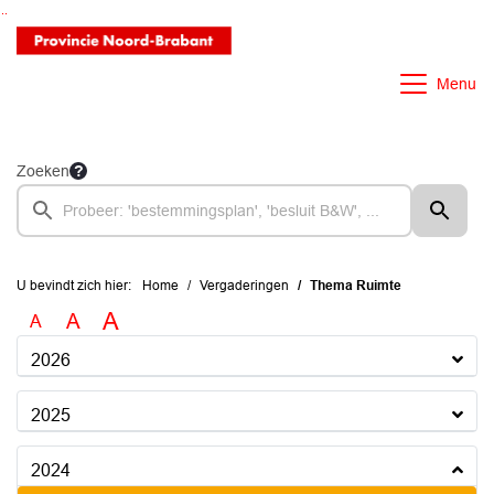
Ga naar de inhoud van deze pagina
Ga naar het zoeken
Ga naar het menu
Menu
Zoeken
U bevindt zich hier:
Home
Vergaderingen
Thema Ruimte
A
A
A
2026
2025
2024