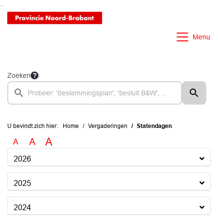
Ga naar de inhoud van deze pagina
Ga naar het zoeken
Ga naar het menu
Menu
Zoeken
U bevindt zich hier:
Home
Vergaderingen
Statendagen
A
A
A
2026
2025
2024