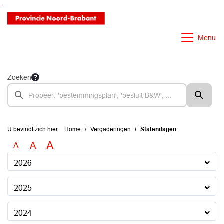
Ga naar de inhoud van deze pagina
Ga naar het zoeken
Ga naar het menu
Menu
Zoeken
U bevindt zich hier:
Home
Vergaderingen
Statendagen
A
A
A
2026
2025
2024