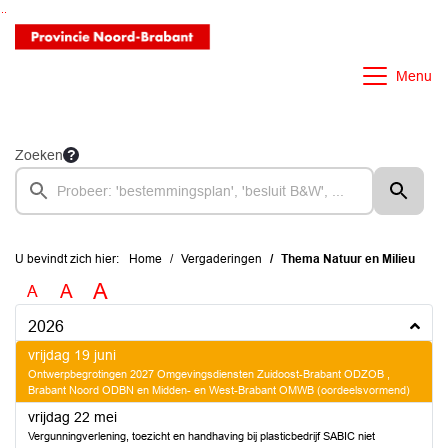
Ga naar de inhoud van deze pagina
Ga naar het zoeken
Ga naar het menu
Menu
Zoeken
U bevindt zich hier:
Home
Vergaderingen
Thema Natuur en Milieu
A
A
A
2026
2026
vrijdag 19 juni
Ontwerpbegrotingen 2027 Omgevingsdiensten Zuidoost-Brabant ODZOB ,
Brabant Noord ODBN en Midden- en West-Brabant OMWB (oordeelsvormend)
2026
vrijdag 22 mei
Vergunningverlening, toezicht en handhaving bij plasticbedrijf SABIC niet