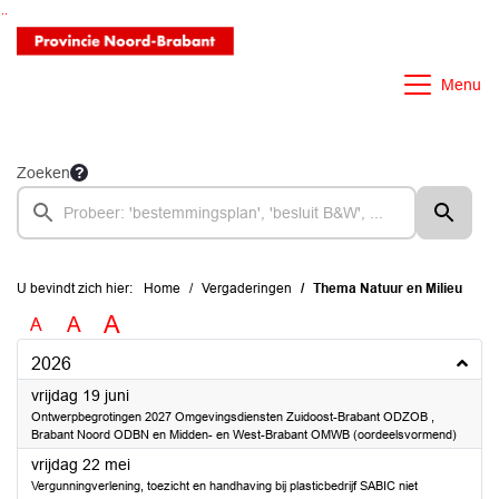
Ga naar de inhoud van deze pagina
Ga naar het zoeken
Ga naar het menu
Menu
Zoeken
U bevindt zich hier:
Home
Vergaderingen
Thema Natuur en Milieu
A
A
A
2026
2026
vrijdag 19 juni
Ontwerpbegrotingen 2027 Omgevingsdiensten Zuidoost-Brabant ODZOB ,
Brabant Noord ODBN en Midden- en West-Brabant OMWB (oordeelsvormend)
2026
vrijdag 22 mei
Vergunningverlening, toezicht en handhaving bij plasticbedrijf SABIC niet