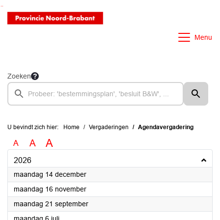
Ga naar de inhoud van deze pagina
Ga naar het zoeken
Ga naar het menu
Menu
Zoeken
U bevindt zich hier:
Home
Vergaderingen
Agendavergadering
A
A
A
2026
2026
maandag 14 december
2026
maandag 16 november
2026
maandag 21 september
2026
maandag 6 juli