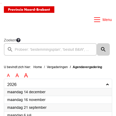
Ga naar de inhoud van deze pagina
Ga naar het zoeken
Ga naar het menu
Menu
Zoeken
U bevindt zich hier:
Home
Vergaderingen
Agendavergadering
A
A
A
2026
2026
maandag 14 december
2026
maandag 16 november
2026
maandag 21 september
2026
maandag 6 juli