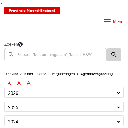
Ga naar de inhoud van deze pagina
Ga naar het zoeken
Ga naar het menu
Menu
Zoeken
U bevindt zich hier:
Home
Vergaderingen
Agendavergadering
A
A
A
2026
2025
2024