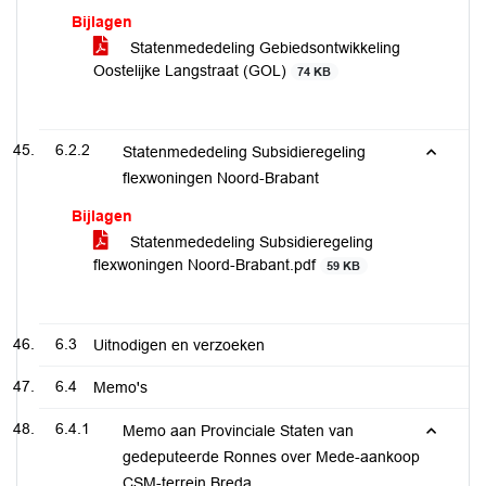
Bijlagen
Statenmededeling Gebiedsontwikkeling
Oostelijke Langstraat (GOL)
74 KB
6.2.2
Statenmededeling Subsidieregeling
flexwoningen Noord-Brabant
Bijlagen
Statenmededeling Subsidieregeling
flexwoningen Noord-Brabant.pdf
59 KB
6.3
Uitnodigen en verzoeken
6.4
Memo's
6.4.1
Memo aan Provinciale Staten van
gedeputeerde Ronnes over Mede-aankoop
CSM-terrein Breda