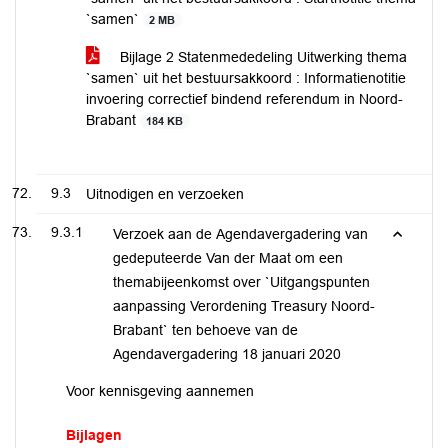
`samen`
2 MB
Bijlage 2 Statenmededeling Uitwerking thema
`samen` uit het bestuursakkoord : Informatienotitie
invoering correctief bindend referendum in Noord-
Brabant
184 KB
9.3
Uitnodigen en verzoeken
9.3.1
Verzoek aan de Agendavergadering van
gedeputeerde Van der Maat om een
themabijeenkomst over `Uitgangspunten
aanpassing Verordening Treasury Noord-
Brabant` ten behoeve van de
Agendavergadering 18 januari 2020
Voor kennisgeving aannemen
Bijlagen