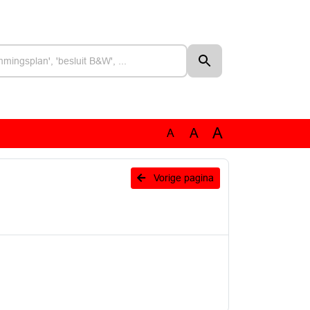
A
A
A
Vorige pagina