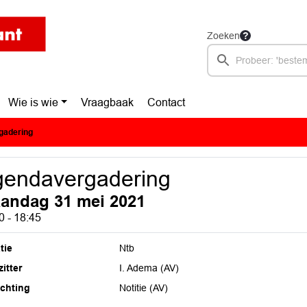
Zoeken
Wie is wie
Vraagbaak
Contact
gadering
gendavergadering
andag 31 mei 2021
0 - 18:45
tie
Ntb
itter
I. Adema (AV)
ichting
Notitie (AV)