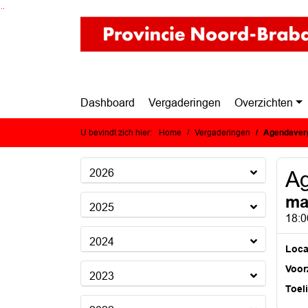
Ga naar de inhoud van deze pagina
Ga naar het zoeken
Ga naar het menu
Dashboard
Vergaderingen
Overzichten
U bevindt zich hier:
Home
Vergaderingen
Agendaver
2026
A
ma
2025
18:0
2024
Loca
Voorz
2023
Toel