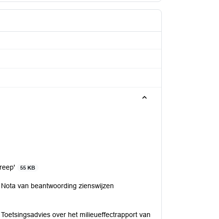
lreep'
55 KB
: Nota van beantwoording zienswijzen
 Toetsingsadvies over het milieueffectrapport van