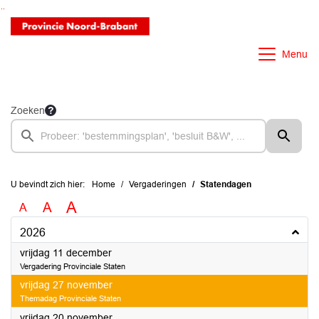
Ga naar de inhoud van deze pagina
Ga naar het zoeken
Ga naar het menu
Menu
Zoeken
U bevindt zich hier:
Home
Vergaderingen
Statendagen
A
A
A
2026
2026
vrijdag 11 december
Vergadering Provinciale Staten
2026
vrijdag 27 november
Themadag Provinciale Staten
2026
vrijdag 20 november