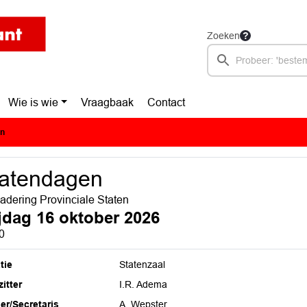
Zoeken
Wie is wie
Vraagbaak
Contact
en
tatendagen
adering Provinciale Staten
ijdag 16 oktober 2026
0
tie
Statenzaal
itter
I.R. Adema
ier/Secretaris
A. Wepster