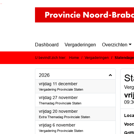
Ga naar de inhoud van deze pagina
Ga naar het zoeken
Ga naar het menu
Dashboard
Vergaderingen
Overzichten
U bevindt zich hier:
Home
Vergaderingen
Statendag
2026
S
2026
vrijdag 11 december
Verg
Vergadering Provinciale Staten
vr
2026
vrijdag 27 november
09:3
Themadag Provinciale Staten
2026
vrijdag 20 november
Loca
Extra Themadag Provinciale Staten
Voorz
2026
vrijdag 6 november
Vergadering Provinciale Staten
Griff