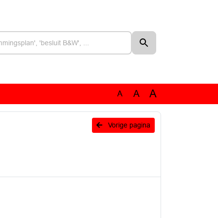
A
A
A
Vorige pagina