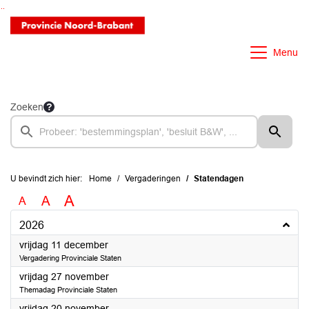
Ga naar de inhoud van deze pagina
Ga naar het zoeken
Ga naar het menu
Menu
Zoeken
U bevindt zich hier:
Home
Vergaderingen
Statendagen
A
A
A
2026
2026
vrijdag 11 december
Vergadering Provinciale Staten
2026
vrijdag 27 november
Themadag Provinciale Staten
2026
vrijdag 20 november