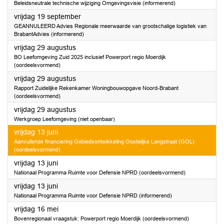
Beleidsneutrale technische wijziging Omgevingsvisie (informerend)
2025
vrijdag 19 september
GEANNULEERD Advies Regionale meerwaarde van grootschalige logistiek van
BrabantAdvies (informerend)
2025
vrijdag 29 augustus
BO Leefomgeving Zuid 2025 inclusief Powerport regio Moerdijk
(oordeelsvormend)
2025
vrijdag 29 augustus
Rapport Zuidelijke Rekenkamer Woningbouwopgave Noord-Brabant
(oordeelsvormend)
2025
vrijdag 29 augustus
Werkgroep Leefomgeving (niet openbaar)
2025
vrijdag 13 juni
Aanvullende financiering Gebiedsontwikkeling Oostelijke Langstraat (GOL)
(oordeelsvormend)
2025
vrijdag 13 juni
Nationaal Programma Ruimte voor Defensie NPRD (oordeelsvormend)
2025
vrijdag 13 juni
Nationaal Programma Ruimte voor Defensie NPRD (informerend)
2025
vrijdag 16 mei
Bovenregionaal vraagstuk: Powerport regio Moerdijk (oordeelsvormend)