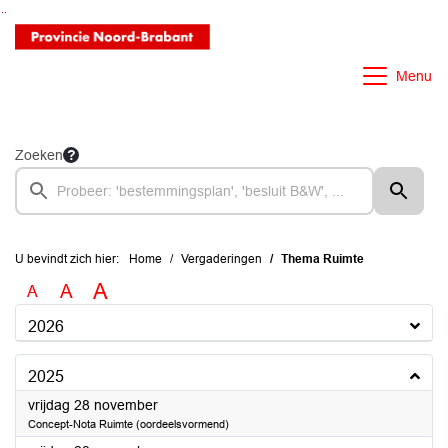
Ga naar de inhoud van deze pagina
Ga naar het zoeken
Ga naar het menu
Menu
Zoeken
U bevindt zich hier:
Home
Vergaderingen
Thema Ruimte
A
A
A
2026
2025
2025
vrijdag 28 november
Concept-Nota Ruimte (oordeelsvormend)