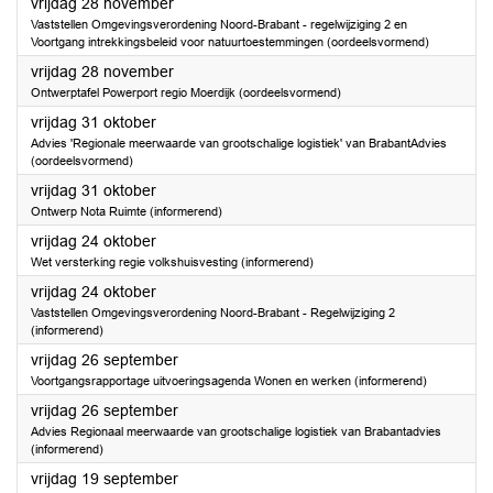
2025
vrijdag 28 november
Vaststellen Omgevingsverordening Noord-Brabant - regelwijziging 2 en
Voortgang intrekkingsbeleid voor natuurtoestemmingen (oordeelsvormend)
2025
vrijdag 28 november
Ontwerptafel Powerport regio Moerdijk (oordeelsvormend)
2025
vrijdag 31 oktober
Advies 'Regionale meerwaarde van grootschalige logistiek' van BrabantAdvies
(oordeelsvormend)
2025
vrijdag 31 oktober
Ontwerp Nota Ruimte (informerend)
2025
vrijdag 24 oktober
Wet versterking regie volkshuisvesting (informerend)
2025
vrijdag 24 oktober
Vaststellen Omgevingsverordening Noord-Brabant - Regelwijziging 2
(informerend)
2025
vrijdag 26 september
Voortgangsrapportage uitvoeringsagenda Wonen en werken (informerend)
2025
vrijdag 26 september
Advies Regionaal meerwaarde van grootschalige logistiek van Brabantadvies
(informerend)
2025
vrijdag 19 september