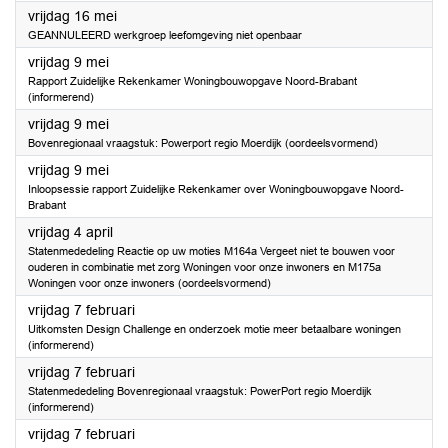
2025
vrijdag 16 mei
GEANNULEERD werkgroep leefomgeving niet openbaar
2025
vrijdag 9 mei
Rapport Zuidelijke Rekenkamer Woningbouwopgave Noord-Brabant
(informerend)
2025
vrijdag 9 mei
Bovenregionaal vraagstuk: Powerport regio Moerdijk (oordeelsvormend)
2025
vrijdag 9 mei
Inloopsessie rapport Zuidelijke Rekenkamer over Woningbouwopgave Noord-
Brabant
2025
vrijdag 4 april
Statenmededeling Reactie op uw moties M164a Vergeet niet te bouwen voor
ouderen in combinatie met zorg Woningen voor onze inwoners en M175a
Woningen voor onze inwoners (oordeelsvormend)
2025
vrijdag 7 februari
Uitkomsten Design Challenge en onderzoek motie meer betaalbare woningen
(informerend)
2025
vrijdag 7 februari
Statenmededeling Bovenregionaal vraagstuk: PowerPort regio Moerdijk
(informerend)
2025
vrijdag 7 februari