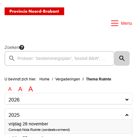
Ga naar de inhoud van deze pagina
Ga naar het zoeken
Ga naar het menu
Menu
Zoeken
U bevindt zich hier:
Home
Vergaderingen
Thema Ruimte
A
A
A
2026
2025
2025
vrijdag 28 november
Concept-Nota Ruimte (oordeelsvormend)