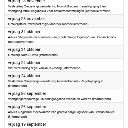
2025
vrijdag 28 november
Vaststellen Omgevingsverordening Noord-Brabant - regelwijziging 2 en
Voortgang intrekkingsbeleid voor natuurtoestemmingen (oordeelsvormend)
2025
vrijdag 28 november
Ontwerptafel Powerport regio Moerdijk (oordeelsvormend)
2025
vrijdag 31 oktober
Advies 'Regionale meerwaarde van grootschalige logistiek' van BrabantAdvies
(oordeelsvormend)
2025
vrijdag 31 oktober
Ontwerp Nota Ruimte (informerend)
2025
vrijdag 24 oktober
Wet versterking regie volkshuisvesting (informerend)
2025
vrijdag 24 oktober
Vaststellen Omgevingsverordening Noord-Brabant - Regelwijziging 2
(informerend)
2025
vrijdag 26 september
Voortgangsrapportage uitvoeringsagenda Wonen en werken (informerend)
2025
vrijdag 26 september
Advies Regionaal meerwaarde van grootschalige logistiek van Brabantadvies
(informerend)
2025
vrijdag 19 september