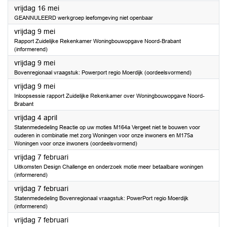
2025
vrijdag 16 mei
GEANNULEERD werkgroep leefomgeving niet openbaar
2025
vrijdag 9 mei
Rapport Zuidelijke Rekenkamer Woningbouwopgave Noord-Brabant
(informerend)
2025
vrijdag 9 mei
Bovenregionaal vraagstuk: Powerport regio Moerdijk (oordeelsvormend)
2025
vrijdag 9 mei
Inloopsessie rapport Zuidelijke Rekenkamer over Woningbouwopgave Noord-
Brabant
2025
vrijdag 4 april
Statenmededeling Reactie op uw moties M164a Vergeet niet te bouwen voor
ouderen in combinatie met zorg Woningen voor onze inwoners en M175a
Woningen voor onze inwoners (oordeelsvormend)
2025
vrijdag 7 februari
Uitkomsten Design Challenge en onderzoek motie meer betaalbare woningen
(informerend)
2025
vrijdag 7 februari
Statenmededeling Bovenregionaal vraagstuk: PowerPort regio Moerdijk
(informerend)
2025
vrijdag 7 februari