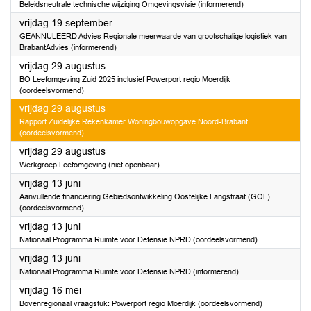
Beleidsneutrale technische wijziging Omgevingsvisie (informerend)
2025
vrijdag 19 september
GEANNULEERD Advies Regionale meerwaarde van grootschalige logistiek van
BrabantAdvies (informerend)
2025
vrijdag 29 augustus
BO Leefomgeving Zuid 2025 inclusief Powerport regio Moerdijk
(oordeelsvormend)
2025
vrijdag 29 augustus
Rapport Zuidelijke Rekenkamer Woningbouwopgave Noord-Brabant
(oordeelsvormend)
2025
vrijdag 29 augustus
Werkgroep Leefomgeving (niet openbaar)
2025
vrijdag 13 juni
Aanvullende financiering Gebiedsontwikkeling Oostelijke Langstraat (GOL)
(oordeelsvormend)
2025
vrijdag 13 juni
Nationaal Programma Ruimte voor Defensie NPRD (oordeelsvormend)
2025
vrijdag 13 juni
Nationaal Programma Ruimte voor Defensie NPRD (informerend)
2025
vrijdag 16 mei
Bovenregionaal vraagstuk: Powerport regio Moerdijk (oordeelsvormend)