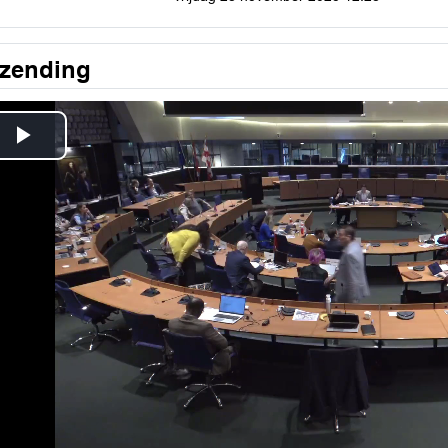
tzending
Play
Video