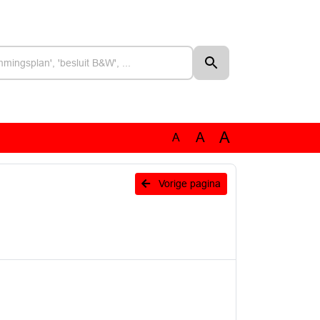
A
A
A
Vorige pagina