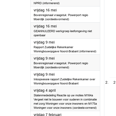
NPRD (informerend)
2025
vrijdag 16 mei
Bovenregionaal vraagstuk: Powerport regio
Moerdijk (oordeelsvormend)
2025
vrijdag 16 mei
GEANNULEERD werkgroep leefomgeving niet
openbaar
2025
vrijdag 9 mei
Rapport Zuidelijke Rekenkamer
Woningbouwopgave Noord-Brabant (informerend)
2025
vrijdag 9 mei
Bovenregionaal vraagstuk: Powerport regio
Moerdijk (oordeelsvormend)
2025
vrijdag 9 mei
Inloopsessie rapport Zuidelijke Rekenkamer over
2
Woningbouwopgave Noord-Brabant
2025
vrijdag 4 april
Statenmededeling Reactie op uw moties M164a
Vergeet niet te bouwen voor ouderen in combinatie
met zorg Woningen voor onze inwoners en M175a
Woningen voor onze inwoners (oordeelsvormend)
2025
vrijdag 7 februari