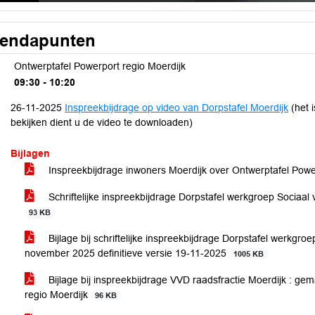
endapunten
Ontwerptafel Powerport regio Moerdijk
09:30 - 10:20
26-11-2025
Inspreekbijdrage op video van Dorpstafel Moerdijk
(het 
bekijken dient u de video te downloaden)
Bijlagen
Inspreekbijdrage inwoners Moerdijk over Ontwerptafel Powe
Schriftelijke inspreekbijdrage Dorpstafel werkgroep Sociaa
93 KB
Bijlage bij schriftelijke inspreekbijdrage Dorpstafel werkg
november 2025 definitieve versie 19-11-2025
1005 KB
Bijlage bij inspreekbijdrage VVD raadsfractie Moerdijk : ge
regio Moerdijk
96 KB