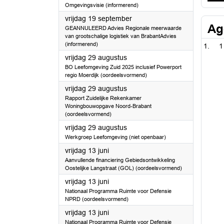
Omgevingsvisie (informerend)
2025
vrijdag 19 september
Ag
GEANNULEERD Advies Regionale meerwaarde
van grootschalige logistiek van BrabantAdvies
(informerend)
1
2025
vrijdag 29 augustus
BO Leefomgeving Zuid 2025 inclusief Powerport
regio Moerdijk (oordeelsvormend)
2025
vrijdag 29 augustus
Rapport Zuidelijke Rekenkamer
Woningbouwopgave Noord-Brabant
(oordeelsvormend)
2025
vrijdag 29 augustus
Werkgroep Leefomgeving (niet openbaar)
2025
vrijdag 13 juni
Aanvullende financiering Gebiedsontwikkeling
Oostelijke Langstraat (GOL) (oordeelsvormend)
2025
vrijdag 13 juni
Nationaal Programma Ruimte voor Defensie
NPRD (oordeelsvormend)
2025
vrijdag 13 juni
Nationaal Programma Ruimte voor Defensie