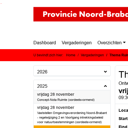
Ga naar de inhoud van deze pagina
Ga naar het zoeken
Ga naar het menu
Dashboard
Vergaderingen
Overzichten
U bevindt zich hier:
Home
Vergaderingen
Thema Rui
2026
T
Ontw
2025
vr
2025
vrijdag 28 november
09:3
Concept-Nota Ruimte (oordeelsvormend)
2025
vrijdag 28 november
Loca
Vaststellen Omgevingsverordening Noord-Brabant
- regelwijziging 2 en Voortgang intrekkingsbeleid
Start
voor natuurtoestemmingen (oordeelsvormend)
Eind