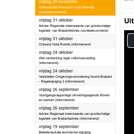
2025
vrijdag 28 november
Ontwerptafel Powerport regio Moerdijk
(oordeelsvormend)
Ui
2025
vrijdag 31 oktober
Advies 'Regionale meerwaarde van grootschalige
logistiek' van BrabantAdvies (oordeelsvormend)
2025
vrijdag 31 oktober
Ontwerp Nota Ruimte (informerend)
2025
vrijdag 24 oktober
Wet versterking regie volkshuisvesting
(informerend)
2025
vrijdag 24 oktober
Vaststellen Omgevingsverordening Noord-Brabant
- Regelwijziging 2 (informerend)
2025
vrijdag 26 september
Voortgangsrapportage uitvoeringsagenda Wonen
en werken (informerend)
2025
vrijdag 26 september
Advies Regionaal meerwaarde van grootschalige
logistiek van Brabantadvies (informerend)
2025
vrijdag 19 september
Beleidsneutrale technische wijziging