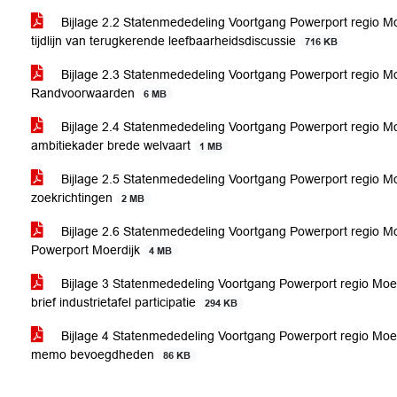
Bijlage 2.2 Statenmededeling Voortgang Powerport regio Moe
tijdlijn van terugkerende leefbaarheidsdiscussie
716 KB
Bijlage 2.3 Statenmededeling Voortgang Powerport regio Mo
Randvoorwaarden
6 MB
Bijlage 2.4 Statenmededeling Voortgang Powerport regio Mo
ambitiekader brede welvaart
1 MB
Bijlage 2.5 Statenmededeling Voortgang Powerport regio Moe
zoekrichtingen
2 MB
Bijlage 2.6 Statenmededeling Voortgang Powerport regio Moe
Powerport Moerdijk
4 MB
Bijlage 3 Statenmededeling Voortgang Powerport regio Moer
brief industrietafel participatie
294 KB
Bijlage 4 Statenmededeling Voortgang Powerport regio Moerd
memo bevoegdheden
86 KB