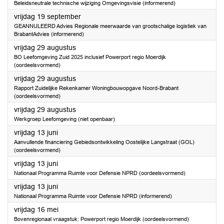
Beleidsneutrale technische wijziging Omgevingsvisie (informerend)
2025
vrijdag 19 september
GEANNULEERD Advies Regionale meerwaarde van grootschalige logistiek van
BrabantAdvies (informerend)
2025
vrijdag 29 augustus
BO Leefomgeving Zuid 2025 inclusief Powerport regio Moerdijk
(oordeelsvormend)
2025
vrijdag 29 augustus
Rapport Zuidelijke Rekenkamer Woningbouwopgave Noord-Brabant
(oordeelsvormend)
2025
vrijdag 29 augustus
Werkgroep Leefomgeving (niet openbaar)
2025
vrijdag 13 juni
Aanvullende financiering Gebiedsontwikkeling Oostelijke Langstraat (GOL)
(oordeelsvormend)
2025
vrijdag 13 juni
Nationaal Programma Ruimte voor Defensie NPRD (oordeelsvormend)
2025
vrijdag 13 juni
Nationaal Programma Ruimte voor Defensie NPRD (informerend)
2025
vrijdag 16 mei
Bovenregionaal vraagstuk: Powerport regio Moerdijk (oordeelsvormend)