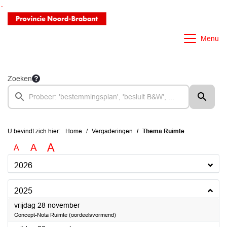
Ga naar de inhoud van deze pagina
Ga naar het zoeken
Ga naar het menu
Menu
Zoeken
U bevindt zich hier:
Home
Vergaderingen
Thema Ruimte
A
A
A
2026
2025
2025
vrijdag 28 november
Concept-Nota Ruimte (oordeelsvormend)