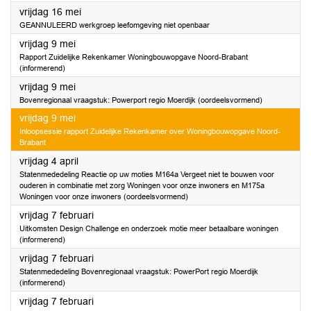
2025
vrijdag 16 mei
GEANNULEERD werkgroep leefomgeving niet openbaar
2025
vrijdag 9 mei
Rapport Zuidelijke Rekenkamer Woningbouwopgave Noord-Brabant
(informerend)
2025
vrijdag 9 mei
Bovenregionaal vraagstuk: Powerport regio Moerdijk (oordeelsvormend)
2025
vrijdag 9 mei
Inloopsessie rapport Zuidelijke Rekenkamer over Woningbouwopgave Noord-
Brabant
2025
vrijdag 4 april
Statenmededeling Reactie op uw moties M164a Vergeet niet te bouwen voor
ouderen in combinatie met zorg Woningen voor onze inwoners en M175a
Woningen voor onze inwoners (oordeelsvormend)
2025
vrijdag 7 februari
Uitkomsten Design Challenge en onderzoek motie meer betaalbare woningen
(informerend)
2025
vrijdag 7 februari
Statenmededeling Bovenregionaal vraagstuk: PowerPort regio Moerdijk
(informerend)
2025
vrijdag 7 februari