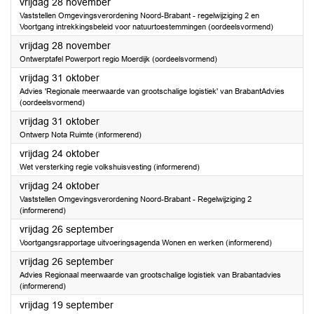
2025
vrijdag 28 november
Vaststellen Omgevingsverordening Noord-Brabant - regelwijziging 2 en
Voortgang intrekkingsbeleid voor natuurtoestemmingen (oordeelsvormend)
2025
vrijdag 28 november
Ontwerptafel Powerport regio Moerdijk (oordeelsvormend)
2025
vrijdag 31 oktober
Advies 'Regionale meerwaarde van grootschalige logistiek' van BrabantAdvies
(oordeelsvormend)
2025
vrijdag 31 oktober
Ontwerp Nota Ruimte (informerend)
2025
vrijdag 24 oktober
Wet versterking regie volkshuisvesting (informerend)
2025
vrijdag 24 oktober
Vaststellen Omgevingsverordening Noord-Brabant - Regelwijziging 2
(informerend)
2025
vrijdag 26 september
Voortgangsrapportage uitvoeringsagenda Wonen en werken (informerend)
2025
vrijdag 26 september
Advies Regionaal meerwaarde van grootschalige logistiek van Brabantadvies
(informerend)
2025
vrijdag 19 september