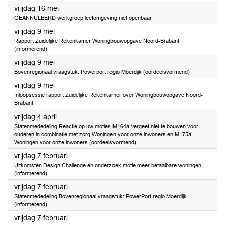
2025
vrijdag 16 mei
GEANNULEERD werkgroep leefomgeving niet openbaar
2025
vrijdag 9 mei
Rapport Zuidelijke Rekenkamer Woningbouwopgave Noord-Brabant
(informerend)
2025
vrijdag 9 mei
Bovenregionaal vraagstuk: Powerport regio Moerdijk (oordeelsvormend)
2025
vrijdag 9 mei
Inloopsessie rapport Zuidelijke Rekenkamer over Woningbouwopgave Noord-
Brabant
2025
vrijdag 4 april
Statenmededeling Reactie op uw moties M164a Vergeet niet te bouwen voor
ouderen in combinatie met zorg Woningen voor onze inwoners en M175a
Woningen voor onze inwoners (oordeelsvormend)
2025
vrijdag 7 februari
Uitkomsten Design Challenge en onderzoek motie meer betaalbare woningen
(informerend)
2025
vrijdag 7 februari
Statenmededeling Bovenregionaal vraagstuk: PowerPort regio Moerdijk
(informerend)
2025
vrijdag 7 februari