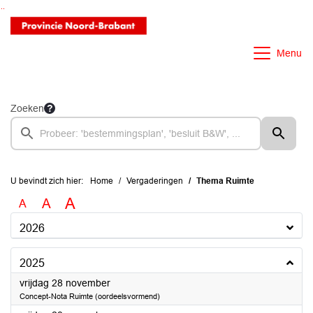
Ga naar de inhoud van deze pagina
Ga naar het zoeken
Ga naar het menu
Menu
Zoeken
U bevindt zich hier:
Home
Vergaderingen
Thema Ruimte
A
A
A
2026
2025
2025
vrijdag 28 november
Concept-Nota Ruimte (oordeelsvormend)