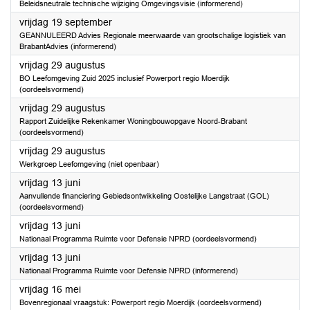
Beleidsneutrale technische wijziging Omgevingsvisie (informerend)
2025
vrijdag 19 september
GEANNULEERD Advies Regionale meerwaarde van grootschalige logistiek van
BrabantAdvies (informerend)
2025
vrijdag 29 augustus
BO Leefomgeving Zuid 2025 inclusief Powerport regio Moerdijk
(oordeelsvormend)
2025
vrijdag 29 augustus
Rapport Zuidelijke Rekenkamer Woningbouwopgave Noord-Brabant
(oordeelsvormend)
2025
vrijdag 29 augustus
Werkgroep Leefomgeving (niet openbaar)
2025
vrijdag 13 juni
Aanvullende financiering Gebiedsontwikkeling Oostelijke Langstraat (GOL)
(oordeelsvormend)
2025
vrijdag 13 juni
Nationaal Programma Ruimte voor Defensie NPRD (oordeelsvormend)
2025
vrijdag 13 juni
Nationaal Programma Ruimte voor Defensie NPRD (informerend)
2025
vrijdag 16 mei
Bovenregionaal vraagstuk: Powerport regio Moerdijk (oordeelsvormend)