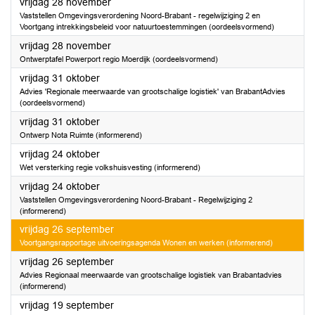
2025
vrijdag 28 november
Vaststellen Omgevingsverordening Noord-Brabant - regelwijziging 2 en
Voortgang intrekkingsbeleid voor natuurtoestemmingen (oordeelsvormend)
2025
vrijdag 28 november
Ontwerptafel Powerport regio Moerdijk (oordeelsvormend)
2025
vrijdag 31 oktober
Advies 'Regionale meerwaarde van grootschalige logistiek' van BrabantAdvies
(oordeelsvormend)
2025
vrijdag 31 oktober
Ontwerp Nota Ruimte (informerend)
2025
vrijdag 24 oktober
Wet versterking regie volkshuisvesting (informerend)
2025
vrijdag 24 oktober
Vaststellen Omgevingsverordening Noord-Brabant - Regelwijziging 2
(informerend)
2025
vrijdag 26 september
Voortgangsrapportage uitvoeringsagenda Wonen en werken (informerend)
2025
vrijdag 26 september
Advies Regionaal meerwaarde van grootschalige logistiek van Brabantadvies
(informerend)
2025
vrijdag 19 september