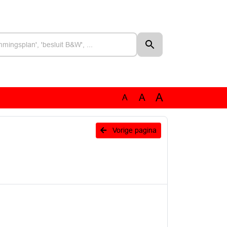
A
A
A
Vorige pagina