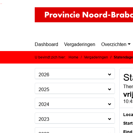
Ga naar de inhoud van deze pagina
Ga naar het zoeken
Ga naar het menu
Dashboard
Vergaderingen
Overzichten
U bevindt zich hier:
Home
Vergaderingen
Statendag
2026
S
The
2025
vr
10:4
2024
Loca
2023
Start
Eind